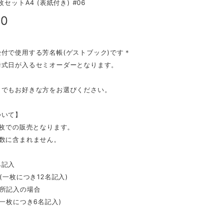
枚セットA4 (表紙付き) #06
00
付で使用する芳名帳(ゲストブック)です＊
挙式日が入るセミオーダーとなります。
らでもお好きな方をお選びください。
ついて】
0枚での販売となります。
枚数に含まれません。
み記入
分(一枚につき12名記入)
住所記入の場合
(一枚につき6名記入)