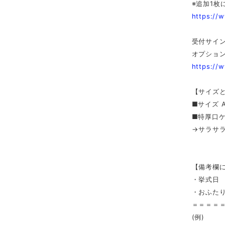
※追加1枚
https://
受付サイン
オプション
https://
【サイズ
■サイズ 
■特厚口
→サラサ
【備考欄
・挙式日
・おふた
＝＝＝＝
(例)