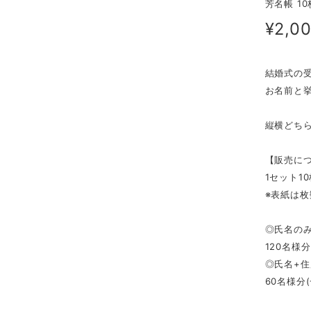
芳名帳 10
¥2,0
結婚式の受
お名前と
縦横どち
【販売に
1セット1
※表紙は
◎氏名の
120名様
◎氏名+
60名様分