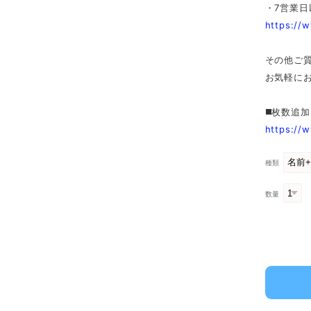
・7営業
https://
その他ご
お気軽に
◼️枚数追
https://
種類
数量