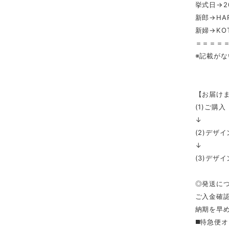
挙式日→2
新郎→HA
新婦→KO
＝＝＝＝
※記載が
【お届け
(1)ご購入
↓
(2)デザ
↓
(3)デザ
◎発送に
ご入金確認
納期を早
◼️特急便