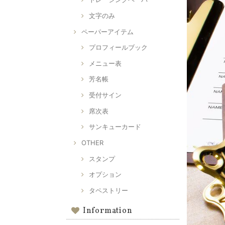
文字のみ
ペーパーアイテム
プロフィールブック
メニュー表
芳名帳
受付サイン
席次表
サンキューカード
OTHER
スタンプ
オプション
タペストリー
Information