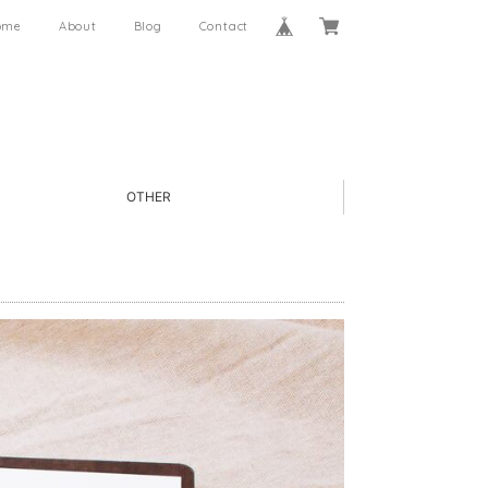
ome
About
Blog
Contact
OTHER