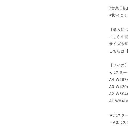
7営業日
※状況に
【購入に
こちらの
サイズや
こちらは【
【サイズ
▪️ポスタ
A4 W297
A3 W420
A2 W594
A1 W841
★ポスタ
・A3ポス