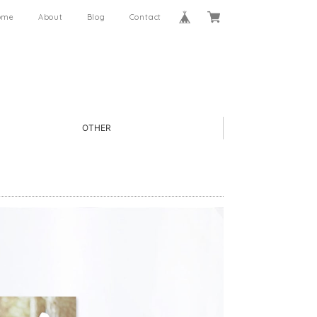
ome
About
Blog
Contact
OTHER