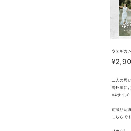
ウェルカム
¥2,9
二人の思
海外風に
A4サイ
前撮り写
こちらで