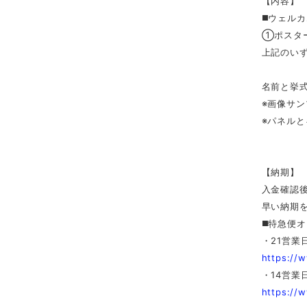
【内容】
◼️ウェル
①ポスタ
上記のい
名前と挙
※画像サ
※パネルと
【納期】
入金確認
早い納期
◼️特急便
・21営業
https://
・14営業
https://